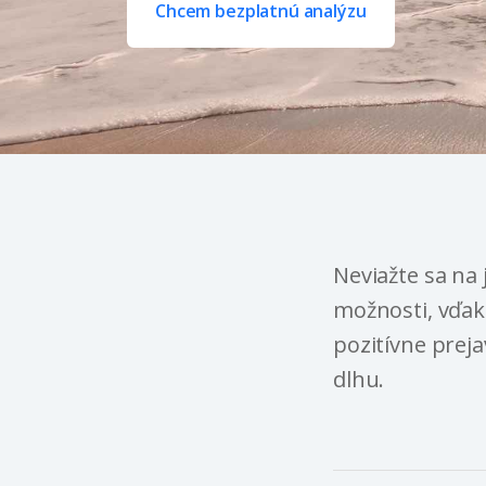
Chcem bezplatnú analýzu
Neviažte sa na 
možnosti, vďaka
pozitívne preja
dlhu.