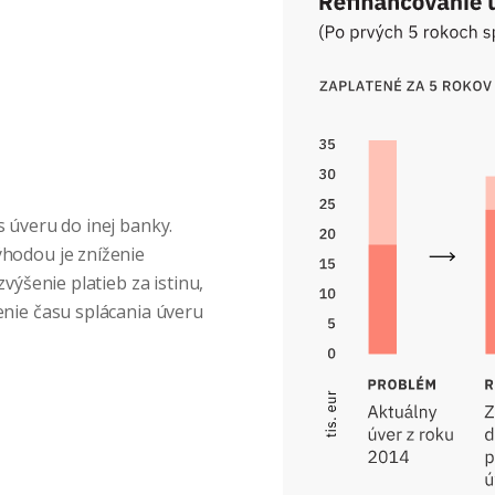
 úveru do inej banky.
ýhodou je zníženie
výšenie platieb za istinu,
enie času splácania úveru