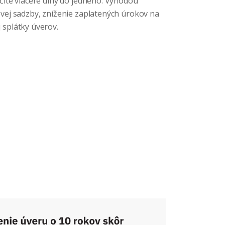
účite viaceré dlhy do jedného. Výhodou
ovej sadzby, zníženie zaplatených úrokov na
 splátky úverov.