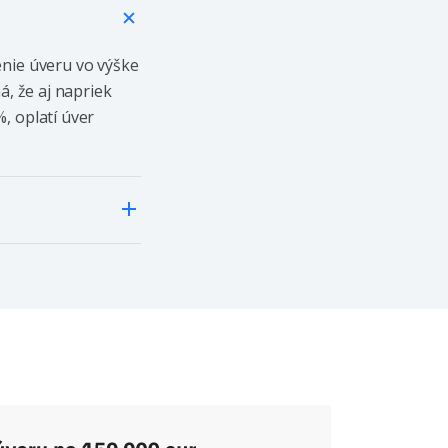
enie úveru vo výške
á, že aj napriek
, oplatí úver