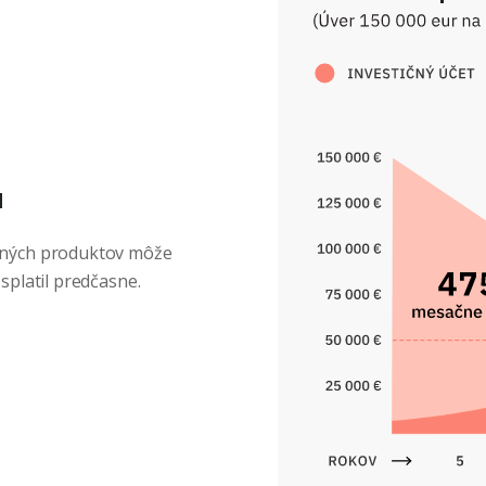
u
ičných produktov môže
 splatil predčasne.