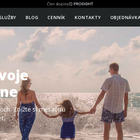
Člen skupiny
SLUŽBY
BLOG
CENNÍK
KONTAKTY
OBJEDNÁVK
voje
lne
koch. Znížte si mesačnú
t.