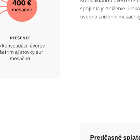
Konsolidáciou úveru si zl
spojenia je zníženie úrok
úvere a zníženie mesačnej