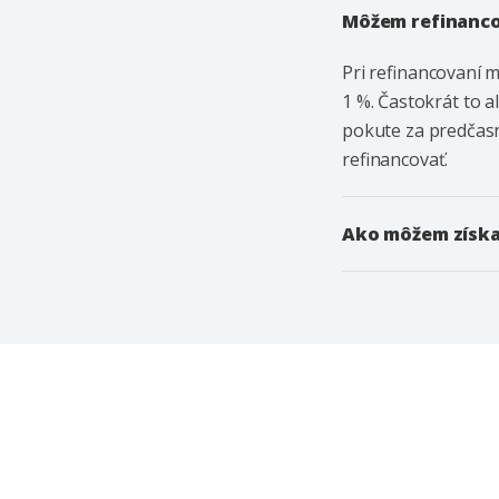
Môžem refinancov
Pri refinancovaní 
1 %. Častokrát to a
pokute za predčasn
refinancovať.
Ako môžem získa