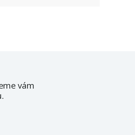
žeme vám
.