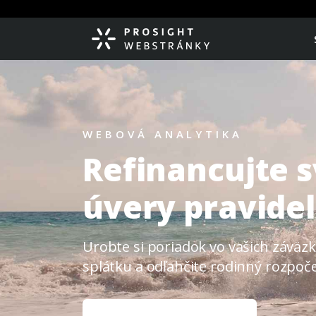
WEBOVÁ ANALYTIKA
Refinancujte s
úvery pravide
Urobte si poriadok vo vašich záväz
splátku a odľahčite rodinný rozpoče