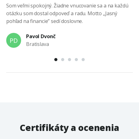
Som veľmi spokojný. Žiadne vnucovanie sa a na každú
Ne
otázku som dostal odpoveď a radu. Motto „Jasný
pohľad na financie” sedí doslovne.
Pavol Dvonč
PD
Bratislava
Certifikáty a ocenenia