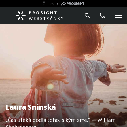
Člen skupiny
Laura Sninská
„Čas uteká podľa toho, s kým sme.“ — William