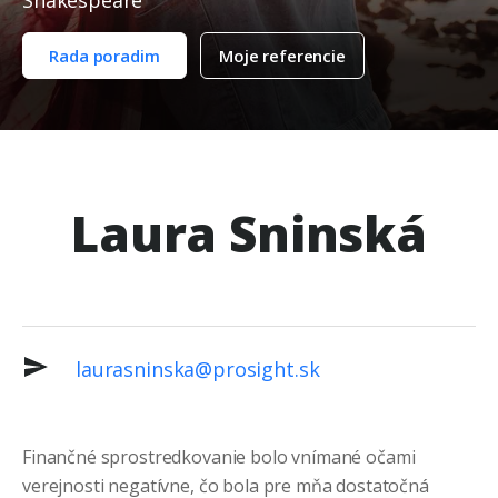
Shakespeare
Rada poradim
Moje referencie
Laura Sninská
laurasninska@prosight.sk
Finančné sprostredkovanie bolo vnímané očami
verejnosti negatívne, čo bola pre mňa dostatočná