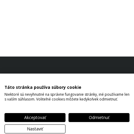
Táto stránka používa súbory cookie
Niektoré sú nevyhnutné na správne fungovanie stránky, iné používame len
s vaším súhlasom. Voliteľné cookies môžete kedykoľvek odmietnuť.
Akceptovať
Odmietnuť
Copyright © 2026 PROSIGHT Slovensko, a.s. All rights reserved.
Nastaviť